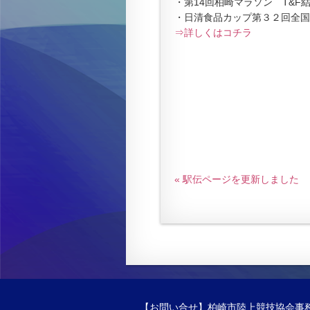
・第14回柏崎マラソン T&F
・日清食品カップ第３２回全国
⇒詳しくはコチラ
« 駅伝ページを更新しました
【お問い合せ】柏崎市陸上競技協会事