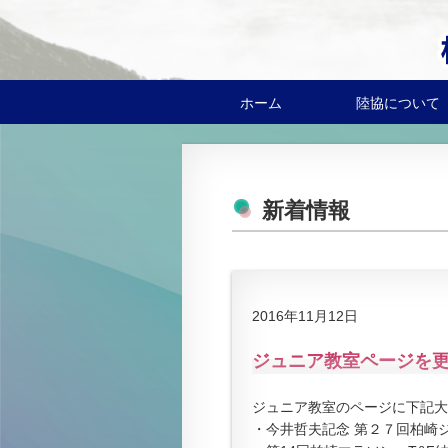
ホーム
陸協について
新着情報
2016年11月12日
ジュニア教室ページを
ジュニア教室のページに下記大
・今井哲夫記念 第２７回柏崎